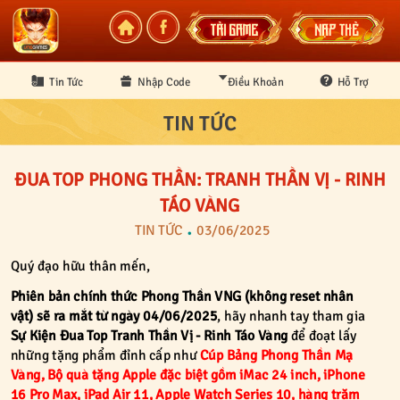
Tin Tức
Nhập Code
Điều Khoản
Hỗ Trợ
TIN TỨC
CS Bảo Mật
ĐUA TOP PHONG THẦN: TRANH THẦN VỊ - RINH
TÁO VÀNG
TIN TỨC
03/06/2025
Quý đạo hữu thân mến,
Phiên bản chính thức Phong Thần VNG (không reset nhân
vật) sẽ ra mắt từ ngày 04/06/2025
, hãy nhanh tay tham gia
Sự Kiện Đua Top Tranh Thần Vị - Rinh Táo Vàng
để đoạt lấy
những tặng phẩm đỉnh cấp như
Cúp Bảng Phong Thần Mạ
Vàng, Bộ quà tặng Apple đặc biệt gồm iMac 24 inch, iPhone
16 Pro Max, iPad Air 11, Apple Watch Series 10, hàng trăm